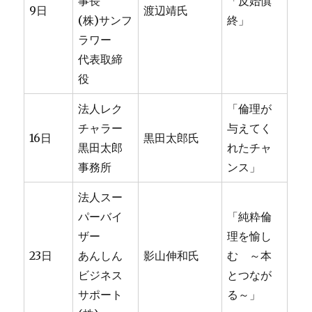
事長
「反始慎
9日
渡辺靖氏
(株)サンフ
終」
ラワー
代表取締
役
法人レク
「倫理が
チャラー
与えてく
16日
黒田太郎氏
黒田太郎
れたチャ
事務所
ンス」
法人スー
パーバイ
「純粋倫
ザー
理を愉し
23日
あんしん
影山伸和氏
む ～本
ビジネス
とつなが
サポート
る～」