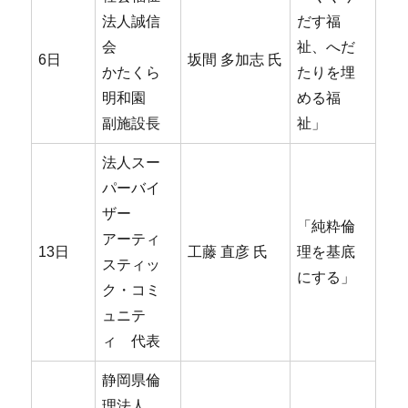
法人誠信
だす福
会
祉、へだ
6日
坂間 多加志 氏
かたくら
たりを埋
明和園
める福
副施設長
祉」
法人スー
パーバイ
ザー
「純粋倫
アーティ
13日
工藤 直彦 氏
理を基底
スティッ
にする」
ク・コミ
ュニテ
ィ 代表
静岡県倫
理法人