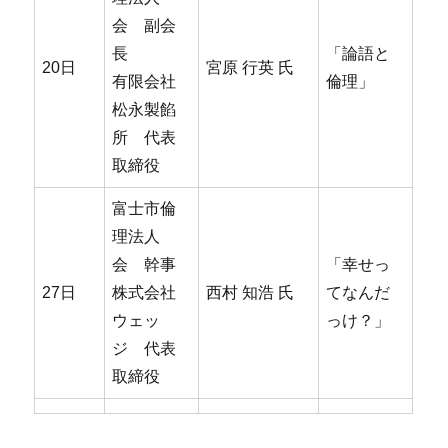
会 副会
長
「論語と
20日
宮原 行英 氏
有限会社
倫理」
松永製餡
所 代表
取締役
富士市倫
理法人
会 幹事
「幸せっ
27日
株式会社
西村 知浩 氏
てなんだ
ウェッ
っけ？」
ジ 代表
取締役